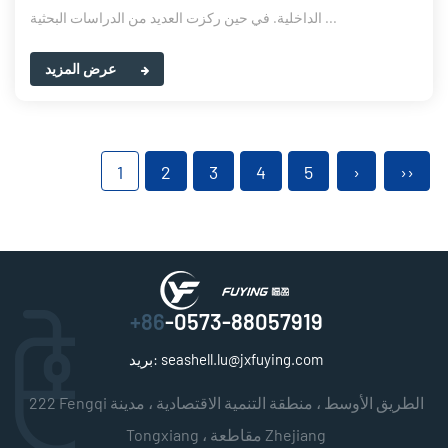
الداخلية. في حين ركزت العديد من الدراسات البحثية ...
عرض المزيد
1
2
3
4
5
›
››
+86
-0573-88057919
seashell.lu@jxfuying.com
بريد:
222 Fengqi الطريق الأوسط ، منطقة التنمية الاقتصادية ، مدينة
Tongxiang ، مقاطعة Zhejiang