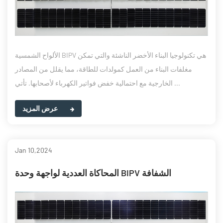
الألواح الشمسية BIPV هي تكنولوجيا البناء الأخضر الناشئة والتي تمكن
مغلفات البناء من العمل كمولدات للطاقة، مما يقلل من المصادر
الخارجية مع احتمالية خفض فواتير الكهرباء لأصحابها. تأتي ...
عرض المزيد
Jan 10,2024
المحاكاة العددية لواجهة وحدة BIPV الشفافة