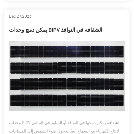
Dec 27,2023
يمكن دمج وحدات BIPV الشفافة في النوافذ
وحدات BIPV الشفافة يمكن دمجها في النوافذ أو المناور في المباني
لإنتاج الكهرباء مع السماح أيضًا بدخول ضوء الشمس إلى المساحات