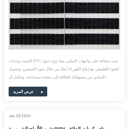
التثبيت وحدات BIPV شبه شفافة على واجهات المباني مما يتيح دخول
الضوء الطبيعي مع إنتاج الكهرباء أيضًا من خلال ضوء الشمس، وتحويل
المباني من مستهلكة للطاقة إلى منتجة مستدامة، وتقليل ال...
عرض المزيد
Jan 03,2024
تقوم الألواح الشمسية BIPV ببناء مكونات الغلاف